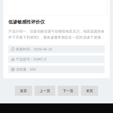
低渗敏感性评价仪
产品介绍一、仪器功能仪器可在模拟地层压力，地层温度的条
件下开展下列研究1．液体渗透率测定在一定的流速下使液体
通过岩心，通过测定岩心的进出口压差和流过岩心的液体的流
更新时间：2026-06-10
量，结合其它参数，根据达西定律计算岩心液体渗透率
产品型号：DSRT-3
浏览量：593
首页
上一页
下一页
末页