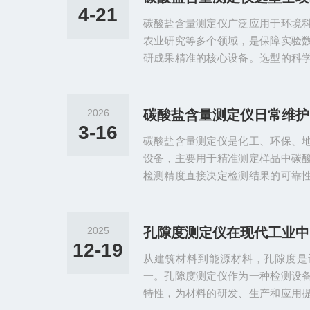
日常排查无需复杂检修，优先锁定
4-21
碳酸盐含量测定仪广泛应用于环境
核心因素，就能解决绝大多数数据
农业研究等多个领域，是保障实验
可靠性。一、样品处理不规范，造成..
研成果精准的核心设备。选型的科
性，其中检测精度、测量范围与样
视任何一项都可能导致仪器无法满
数据偏差。本文结合实际应用场景
2026
辑，为行业从业者提供全面、实用
3-16
碳酸盐含量测定仪是化工、环保、
的核心前提，直接决定数据的可靠
设备，主要用于精准测定样品中碳
往对精度要求严苛，哪怕微小的误差..
检测精度直接决定检测结果的可靠
管控等工作的科学性。日常维护是
精准的核心，其中传感器保养、管
环节，若维护不到位，易出现传感
2025
测数据失真等问题，影响设备正常
12-19
从建筑材料到能源材料，孔隙度是
景，详细阐述各环节的维护方法，
一。孔隙度测定仪作为一种检测设
提供实操指引。传感器作为碳酸盐含量.
特性，为材料的研发、生产和应用