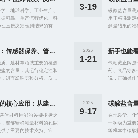
样品、设备、操作、环境四大
定期开展校准
3-19
科学、地球科学、工业生产、
碳酸盐含量测
不准的问题，保障检测结果的
良好、无阳光
数据可靠、生产流程优化、科
用于精准测定
.
同时准备好已知
学性直接决定检测结果的有效
测量结果的准
品适配性是三大核心维度，忽
规范、标定流
足实际需求，造成资源浪费或
差，影响检测
，拆解三大核心维度的选型逻
盐含量测定仪
碳酸盐含量测定仪日常维护：传感器保养、管路清洗与故障预防
2026
的选型指南。检测精度是选型
量各环节的操
1-21
地质、建材等领域重要的检测
气动截止阀是
性与参考价值。碳酸盐检测往
导。样品前处
酸盐的含量，其运行稳定性和
药、食品等多
.
匀、纯净的待测
性，进而影响实验分析、质量
说，正确操作
延长设备使用寿命、保障检测
正常运行，还
路清洗与故障预防是三大关键
与注意事项，
器灵敏度下降、管路堵塞、检
截止阀主要由
孔隙度测定仪在现代工业中的核心应用：从建筑材料到能源材料的孔隙特性评估
2025
碳酸盐含
运行。本文结合实际运维场
原理是通过气
9-17
评估材料性能的关键指标之
在地质学、化
为相关人员规范开展日常维护
动，实现阀瓣
备，能够精确测量材料的孔隙
一种极为重要
..
速度快、密封性
提供了重要的技术支持。它在
等样本中碳酸