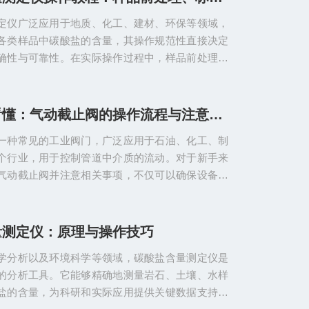
工作。校准前需做好充分准备，将仪器放置在通风
定仪广泛应用于地质、化工、建材、环保等领域，
直射、温度稳定的环境中，通电预热至状态稳定，
各类样品中碳酸盐的含量，其操作规范性直接决定
碳酸盐含量的标准样...
确性与可靠性。在实际操作过程中，样品前处理不
程不严谨、测量环节操作不当，均会导致测量误
结果的科学性。本文结合实操经验，详细讲解碳酸
的完整操作流程，重点说明样品前处理、标定及测
新手也能看懂：气动截止阀的操作流程与注意事项
作要点与注意事项，为工作人员提供全面的实操指
一种常见的工业阀门，广泛应用于石油、化工、制
理是确保测量精度的基础，核心是将样品制备成均
个行业，用于控制管道中介质的流动。对于新手来
液，避免杂质干扰测量...
气动截止阀并注意相关事项，不仅可以确保设备的
能有效避免安全事故的发生。以下是它的操作流程
帮助新手快速上手。一、基本结构与工作原理气动
阀体、阀瓣、阀杆、气缸和执行机构组成。其工作
量测定仪：原理与操作技巧
缸内的压缩空气推动活塞，从而带动阀杆上下移
学分析以及环境科学等领域，碳酸盐含量测定仪是
的开启和关闭。这种阀门的优点是操作简单、响应
的分析工具。它能够精确地测量岩石、土壤、水样
能好。二、操作流程1...
盐的含量，为科研和实际应用提供关键数据支持。