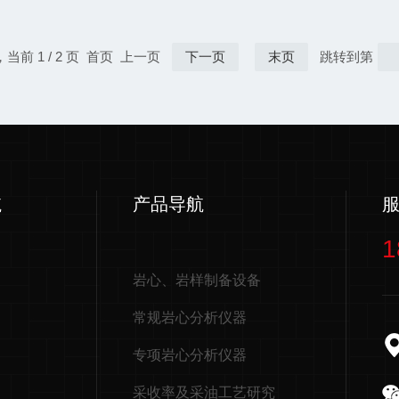
现代工业中重要的工具。建筑
了解其工作原
筑材料领域，孔隙度是影响材
确性和可靠性
因素。例如，混凝土的孔隙度
基于碳酸盐的
，当前 1 / 2 页 首页 上一页
下一页
末页
跳转到第
孔隙度测定仪能够精确测量混
酸性环境中会
工程师优化混凝土的配合比，
反应条件并测
..
酸盐的含量。具
航
产品导航
1
岩心、岩样制备设备
常规岩心分析仪器
专项岩心分析仪器
采收率及采油工艺研究