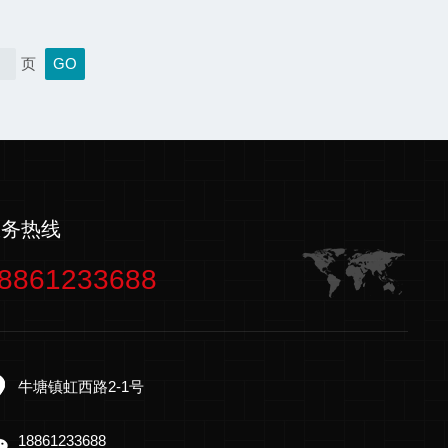
理和掌握正确的操作技巧，对于确保测量结果的准
至关重要。工作原理碳酸盐含量测定仪的核心原理
化学反应特性。碳酸盐（如碳酸钙、碳酸镁等）在
页
发生分解反应，生成二氧化碳气体。通过精确控制
量生成的二氧化碳气体量，就可以推算出样本中碳
体来说，样本被放置...
服务热线
8861233688
牛塘镇虹西路2-1号
18861233688