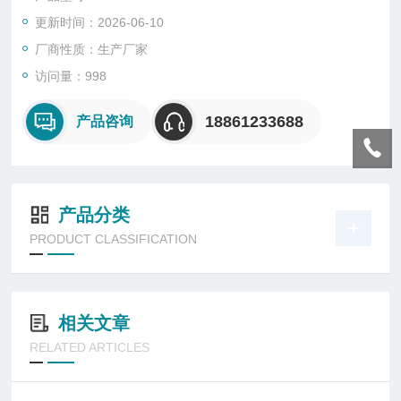
工作压力： 20MPa（0-70MPa可定制）
更新时间：2026-06-10
工作温度： 0-100℃（0-500℃可定制）
厂商性质：生产厂家
访问量：998
搅拌速度： 0-2500转/分
18861233688
产品咨询
工作介质： 超临界流体、气、固、液等
圆棒整体掏空工艺，无任何焊缝
产品分类
釜体可翻转，便于清洗
PRODUCT CLASSIFICATION
进气量可精确计量
相关文章
RELATED ARTICLES