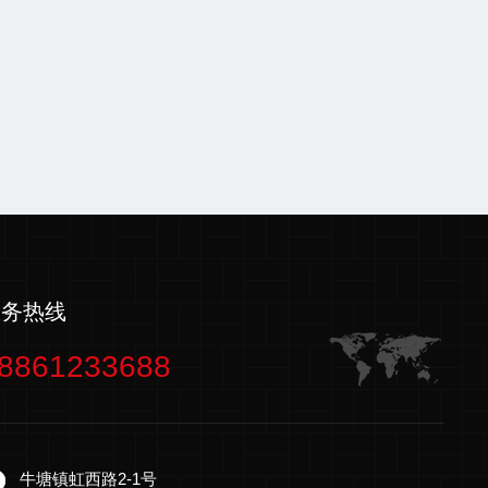
服务热线
8861233688
牛塘镇虹西路2-1号