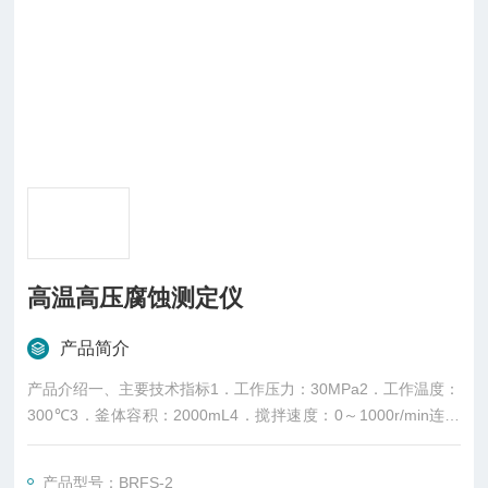
高温高压腐蚀测定仪
产品简介
产品介绍一、主要技术指标1．工作压力：30MPa2．工作温度：
300℃3．釜体容积：2000mL4．搅拌速度：0～1000r/min连续
可调5．加热功率：0
产品型号：BRFS-2