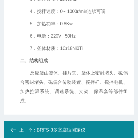
4．搅拌速度：
0
～
1000r/min
连续可调
5．加热功率：
0.8Kw
6．电源：
220V 50Hz
7．釜体材质：
1Cr18Ni9Ti
二、结构组成
反应釜由釜体、挂片夹、釜体上密封堵头、磁偶
合密封堵头、磁偶合传动装置、搅拌杆、搅拌电机、
加热控温系统、调速系统、支架、保温套等部件组
成。
BRFS-3多室腐蚀测定仪
上一个：