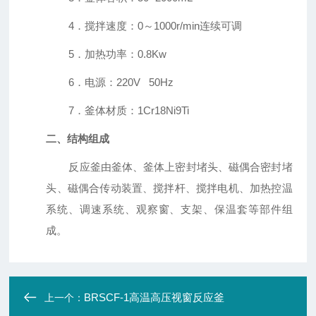
4．搅拌速度：
0
～
1000r/min
连续可调
5．加热功率：
0.8Kw
6．电源：
220V 50Hz
7．釜体材质：
1Cr18Ni9Ti
二、结构组成
反应釜由釜体、釜体上密封堵头、磁偶合密封堵
头、磁偶合传动装置、搅拌杆、搅拌电机、加热控温
系统、调速系统、观察窗、支架、保温套等部件组
成。
BRSCF-1高温高压视窗反应釜
上一个：