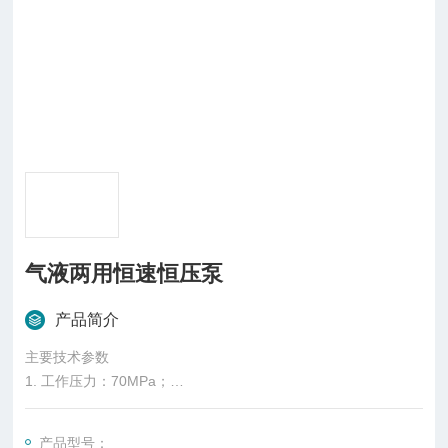
气液两用恒速恒压泵
产品简介
主要技术参数
1. 工作压力：70MPa；
2. 恒压精度：±0.1%F·S；
3. 压力显示精度：0.01MPa；
产品型号：