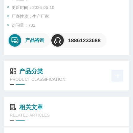
4. 流量调节范围：0.01～45ml/min；
更新时间：2026-06-10
5. 单泵容积：100ml ，双缸设计；
6. 电源电压：220V,50Hz
厂商性质：生产厂家
7. 电源功率：0.8Kw
访问量：731
特点
高压恒速恒压泵由控制器和泵体组成，其能够提供各种不同的操
18861233688
产品咨询
作模式，标准的操作模式
产品分类
PRODUCT CLASSIFICATION
相关文章
RELATED ARTICLES