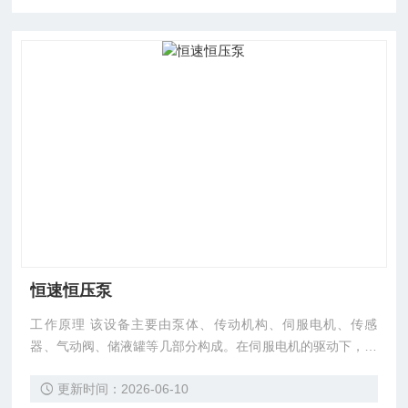
恒速恒压泵
工作原理 该设备主要由泵体、传动机构、伺服电机、传感
器、气动阀、储液罐等几部分构成。在伺服电机的驱动下，通
过蜗轮蜗杆带动滚珠丝杠传动，柱塞做上下往复运动，从而使
更新时间：2026-06-10
液体进入和排出泵体，实现恒速或恒压的作用。经过众多用户