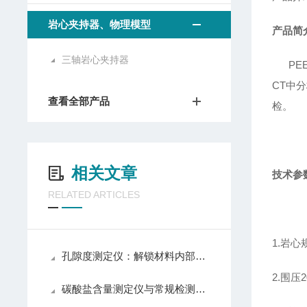
岩心夹持器、物理模型
产品简
三轴岩心夹持器
PE
CT
中分
查看全部产品
检。
相关文章
技术参
RELATED ARTICLES
1.
岩心
孔隙度测定仪：解锁材料内部孔隙结构的密钥
2.
围压
2
碳酸盐含量测定仪与常规检测设备区别，检测效率精准度操作对比分析