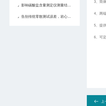
3
、筒
影响碳酸盐含量测定仪测量结果的因素：温度、样品与操作技巧详解
4
、两
告别传统零散测试误差，岩心流动实验仪实现岩心驱替全流程自动化精准控制
5
、提
6
、
可
上