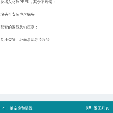
体及堵头材质
PEEK
，其余不锈钢；
端堵头
可安装声射探头
;
供配套的
围压及轴压泵；
定制压裂管、环面渗流导流板等
一个：
抽空饱和装置
返回列表