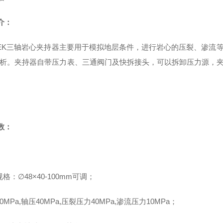
介：
EK
三轴岩心夹持器主要用于模拟地层条件，进行岩心的压裂、渗流
析。夹持器自带压力表、三通阀门及快拆接头，可以拆卸压力源，
数：
规格：
∅
48
×
40-
100
mm
可调；
0MPa,
轴压
4
0MPa,
压裂压力
40MPa,
渗流压力
10MPa
；