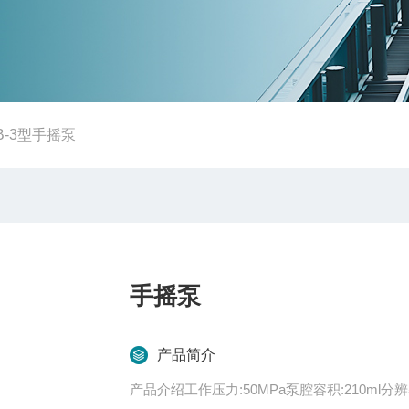
B-3型手摇泵
手摇泵
产品简介
产品介绍工作压力:50MPa泵腔容积:210ml分辨