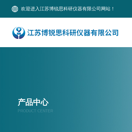
欢迎进入江苏博锐思科研仪器有限公司网站！
产品中心
PRODUCT CENTER