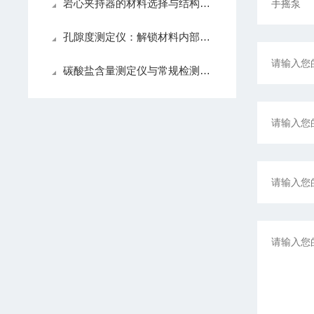
岩心夹持器的材料选择与结构强度分析
孔隙度测定仪：解锁材料内部孔隙结构的密钥
碳酸盐含量测定仪与常规检测设备区别，检测效率精准度操作对比分析