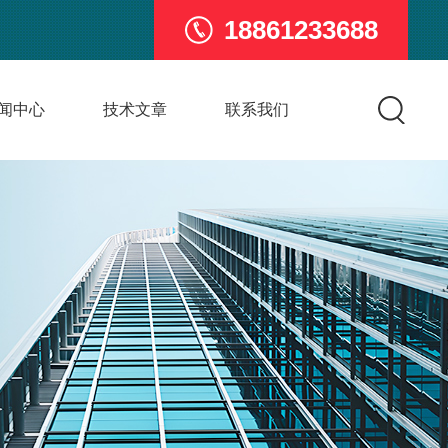
18861233688
闻中心
技术文章
联系我们