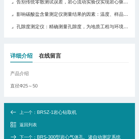
告别传统零散测试误差，岩心流动实验仪实现岩心驱替全流程自动化精准控制
影响碳酸盐含量测定仪测量结果的因素：温度、样品与操作技巧详解
孔隙度测定仪：精确测量孔隙度，为地质工程与环境科学提供可靠数据
详细介绍
在线留言
产品介绍
直径Ф25～50
BRSZ-1岩心钻取机
上一个：
返回列表
BRS-300型岩心气体孔、渗自动测定系统
下一个：