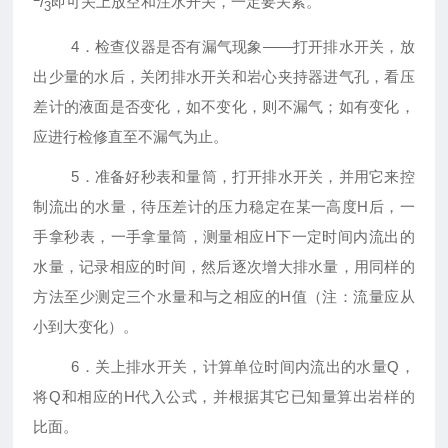
/
即可关上放空和注水开关，一定要关紧。
3
4．检查仪器是否有漏气现象——打开排水开关，放
出少量的水后，关闭排水开关和岩心夹持器进气孔，看压
差计的液面是否变化，如不变化，则不漏气；如有变化，
应进行检修直至不漏气为止。
5．准备好秒表和量筒，打开排水开关，并用它来控
制流出的水量，待压差计的压力稳定在某一高度
H
后，一
手拿秒表，一手拿量筒，测量相应
H
下一定时间内流出的
水量，记录相应的时间，然后逐次增大排水量，用同样的
方法至少测定三个水量和与之相应的
H
值（注：流量应从
小到大变化）。
6．关上排水开关，计算单位时间内流出的水量
Q
，
将
Q
和相应的
H
代入公式，并根据其它已知量算出岩样的
比面。