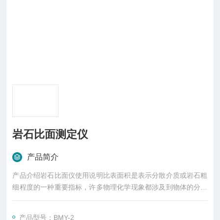
岩石比面测定仪
产品简介
产品介绍岩石比面仪使用说明比表面积是表示分散介质或岩石粗
细程度的一种重要指标，许多物理化学现象都涉及到物体的分散
度，因此，比表面积是研究分散介质（如水泥等物质）的性能和
研究岩石吸附特性和孔渗饱物性的重要指标，它广泛应用于建筑
产品型号：BMY-2