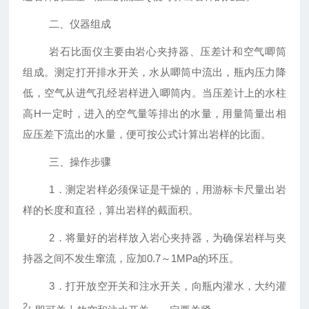
二、仪器组成
岩石比面仪主要由岩心夹持器、压差计和空气唧筒
组成。测定打开排水开关，水从唧筒中流出，瓶内压力降
低，空气从进气孔经岩样进入唧筒内。当压差计上的水柱
高
H
一定时，进入的空气量等排出的水量，用量筒量出相
应压差下流出的水量，便可按公式计算出岩样的比面。
三、操作步骤
1．测定岩样必须保证是干燥的，用游标卡尺量出岩
样的长度和直径，算出岩样的截面积。
2．将量好的岩样放入岩心夹持器，为确保岩样与夹
持器之间不发生窜流，应加
0.7
～
1MPa
的环压。
3．打开放空开关和注水开关，向瓶内灌水，大约灌
2