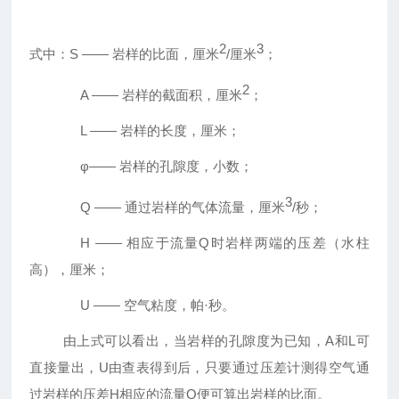
2
3
式中：
S
—— 岩样的比面，厘米
/
厘米
；
2
A —— 岩样的截面积，厘米
；
L —— 岩样的长度，厘米；
φ—— 岩样的孔隙度，小数；
3
Q —— 通过岩样的气体流量，厘米
/
秒；
H —— 相应于流量
Q
时岩样两端的压差（水柱
高），厘米；
U —— 空气粘度，帕·秒。
由上式可以看出，当岩样的孔隙度为已知，
A
和
L
可
直接量出，
U
由查表得到后，只要通过压差计测得空气通
过岩样的压差
H
相应的流量
Q
便可算出岩样的比面。