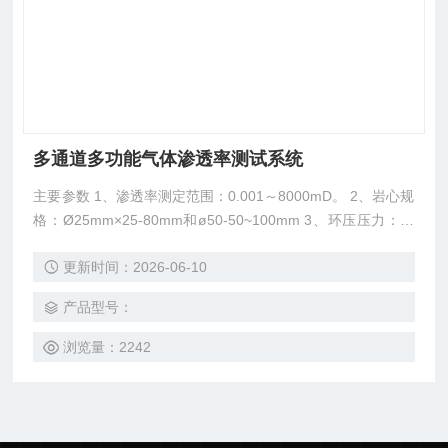
多通道多功能气体渗透率测试系统
主要参数 1、渗透率测定范围：0.001～8000mD。 2、岩心规
格：Ø25mm×25-80mm和ø50-50~100mm 3、环压压力：岩
心夹持器围压：32MPa，轴压50MPa; 4、测量压力：0-16MP
更新时间：2026-06-10
a； 5、传感器量程：传感器量程：25MPa、32MPa、50MP
a；精度0.1%F.S 6、位移传感器行程50mm,分辨率：0.1um;
产品型号：
7、流量计量程：10mL/mi
浏览量：2242