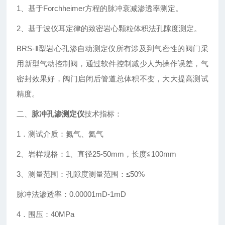
1、基于Forchheimer方程的脉冲衰减渗透率测定。
2、基于波仪耳定律的致密岩心颗粒体积法孔隙度测定。
BRS-Ⅱ型岩心孔渗自动测定仪所有涉及到气密性的阀门采
用新型气动控制阀，通过软件控制减少人为操作误差，气
密封效果好，阀门启闭后管道总体积不变，大大提高测试
精度。
二、
脉冲孔渗测定仪
技术指标：
1．测试介质：氮气、氦气
2、岩样规格：1、直径25-50mm，长度≦100mm
3、测量范围：孔隙度测量范围：≤50%
脉冲法渗透率：0.00001mD-1mD
4．围压：40MPa