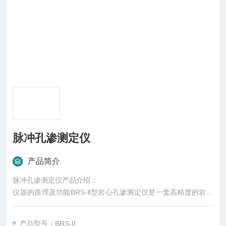
脉冲孔渗测定仪
产品简介
脉冲孔渗测定仪产品介绍：
仪器的原理及功能BRS-Ⅱ型岩心孔渗测定仪是一套高精度的岩心
孔渗测定仪器，通过全新的流程设计及优化，在一套设备上可以
实现：1、基于Forchheimer方程的脉冲衰减渗透率测定。
产品型号：BRS-II