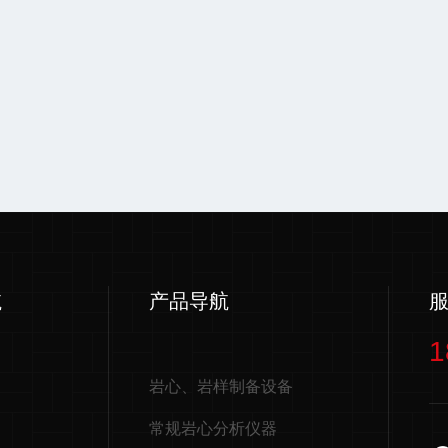
航
产品导航
1
岩心、岩样制备设备
常规岩心分析仪器