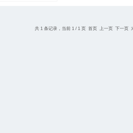
共 1 条记录，当前 1 / 1 页 首页 上一页 下一页