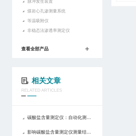
脉冲发生装置
煤岩心孔渗测量系统
等温吸附仪
非稳态法渗透率测定仪
查看全部产品
相关文章
RELATED ARTICLES
碳酸盐含量测定仪：自动化测量，提升检测效率与精度
影响碳酸盐含量测定仪测量结果的因素：温度、样品与操作技巧详解