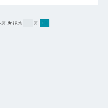
 末页 跳转到第
页