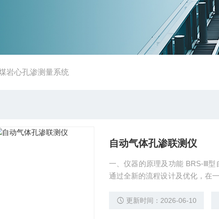
煤岩心孔渗测量系统
自动气体孔渗联测仪
一、仪器的原理及功能 BRS-Ⅲ型自动气体孔渗联测仪是一套高精度的岩心孔渗测定仪器，
通过全新的流程设计及优化，在一套设备上可以实现： 
定； 2、基于达西定律的岩心渗透率测定。 BRS-Ⅲ型自动气体孔渗联测仪的关键阀门均采用
电动控制阀，测试过程由软件按
更新时间：2026-06-10
了测试精度。