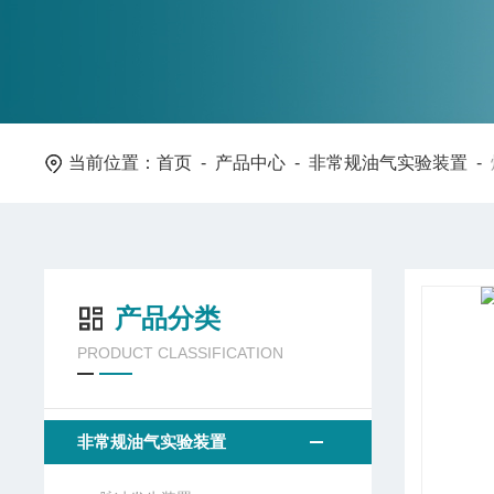
当前位置：
首页
-
产品中心
-
非常规油气实验装置
-
产品分类
PRODUCT CLASSIFICATION
非常规油气实验装置