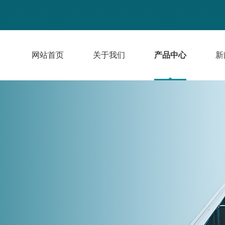
网站首页
关于我们
产品中心
新