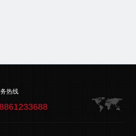
服务热线
8861233688