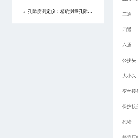
孔隙度测定仪：精确测量孔隙度，为地质工程与环境科学提供可靠数据
三通
四通
六通
公接头
大小头
变丝接
保护接
死堵
接管压