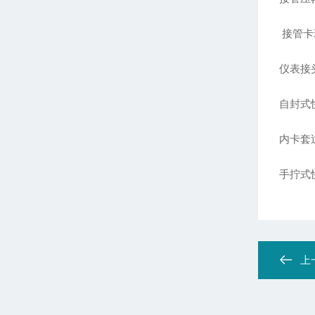
接管卡
仪表接
自封式
内卡套
手拧式
上