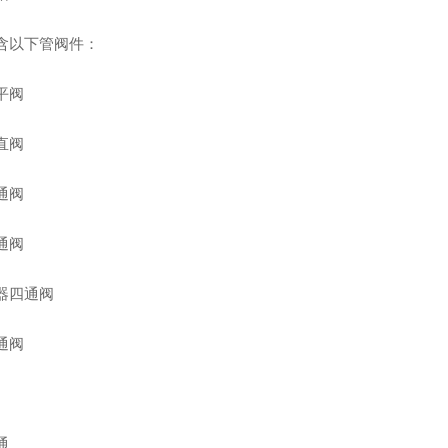
含以下管阀件：
平阀
直阀
通阀
通阀
器四通阀
通阀
通