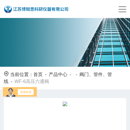
当前位置：
首页
-
产品中心
- -
阀门、管件、管
线
-
WF-6高压六通阀